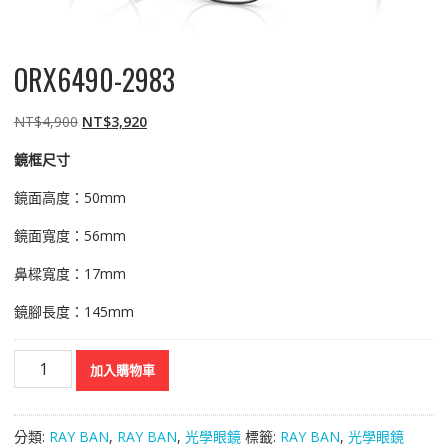
ORX6490-2983
原
目
NT$
4,900
NT$
3,920
始
前
鏡框尺寸
價
價
格：
格：
鏡面高度：50mm
NT$4,900。
NT$3,920。
鏡面寬度：56mm
鼻樑寬度：17mm
鏡腳長度：145mm
ORX6490-
加入購物車
2983
數
量
分類:
RAY BAN
,
RAY BAN
,
光學眼鏡
標籤:
RAY BAN
,
光學眼鏡