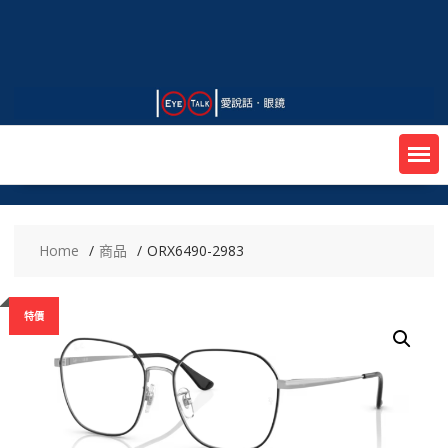
Skip
to
content
Home
商品
ORX6490-2983
特價