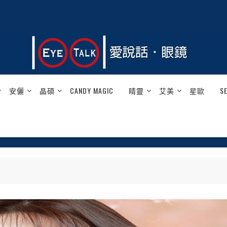
安儷
晶碩
CANDY MAGIC
睛靈
艾美
星歐
S