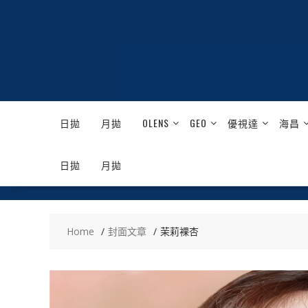
Skip
to
content
日拋
月拋
OLENS
GEO
優視達
海昌
日拋
月拋
Home
封面文章
茉莉裸杏