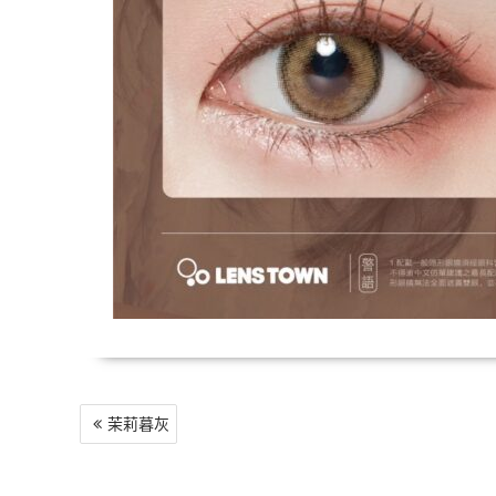
文
茉莉暮灰
章
導