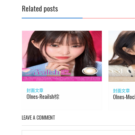
覽
Related posts
封面文章
封面文章
Olnes-Reailsh棕
Olnes-Mo
LEAVE A COMMENT