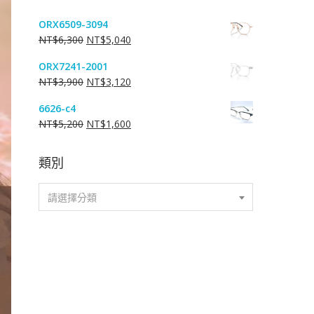
ORX6509-3094
原
目
NT$
6,300
NT$
5,040
始
前
ORX7241-2001
價
價
原
目
NT$
3,900
NT$
3,120
格：
格：
始
前
NT$6,300。
NT$5,040。
6626-c4
價
價
原
目
NT$
5,200
NT$
1,600
格：
格：
始
前
NT$3,900。
NT$3,120。
價
價
類別
格：
格：
NT$5,200。
NT$1,600。
請選擇分類